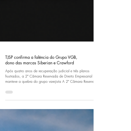
TJSP confirma a falência do Grupo VGB,
dono das marcas Siberian e Crawford
Após quatro anos de recuperação judicial e três planos
frustrados, a 2ª Câmara Reservada de Direito Empresarial
manteve a quebra do grupo varejista A 2ª Câmara Reservada
de Direito Empresarial do Tribunal de Justiça de São Paulo
negou provimento, por unanimidade, ao agravo de
instrumento do Grupo VGB, detentor das marcas Siberian e