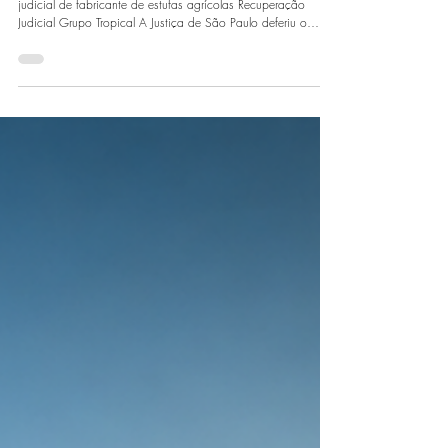
Bragança Paulista/SP: A Recuperação
Judicial do Grupo Tropical
Justiça de São Paulo defere processamento da recuperação
judicial de fabricante de estufas agrícolas Recuperação
Judicial Grupo Tropical A Justiça de São Paulo deferiu o
processamento da recuperação judicial do Grupo Tropical,
conglomerado empresarial dedicado à fabricação,
comercialização e instalação de estufas agrícolas, com sede
em Bragança Paulista/SP. A dívida sujeita ao processo soma
R$ 29.349.846,79, valor atribuído à causa pelas próprias
requerentes, nos termos do ar