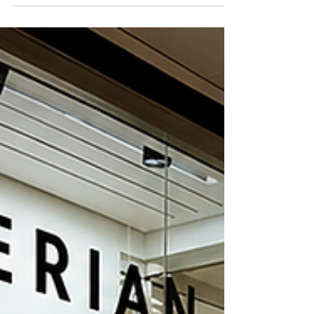
judicial do Grupo Campo Verde, conglomerado familiar
sediado em Luziânia/GO, formado por duas pessoas
jurídicas do agronegócio e três produtores rurais do mesmo
núcleo familiar. A dívida total do grupo, somando os créditos
sujeitos e não sujeitos à recuperação judicial, alcança R$
154.097.953,87. A decisão reconhece