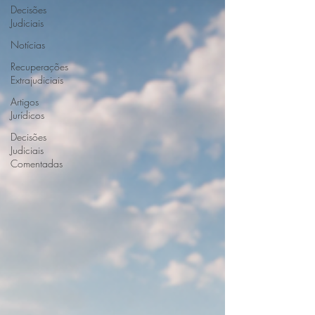
Decisões
Judiciais
Notícias
Recuperações
Extrajudiciais
Artigos
Jurídicos
Decisões
Judiciais
Comentadas