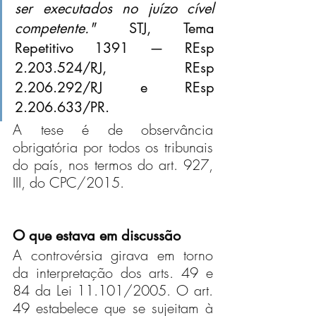
ser executados no juízo cível 
competente."
 STJ, Tema 
Repetitivo 1391 — REsp 
2.203.524/RJ, REsp 
2.206.292/RJ e REsp 
2.206.633/PR.
A tese é de observância 
obrigatória por todos os tribunais 
do país, nos termos do art. 927, 
III, do CPC/2015.
O que estava em discussão
A controvérsia girava em torno 
da interpretação dos arts. 49 e 
84 da Lei 11.101/2005. O art. 
49 estabelece que se sujeitam à 