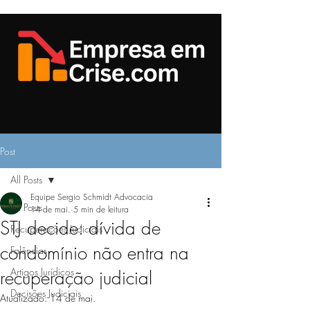
Post
All Posts
Equipe Sergio Schmidt Advocacia
All Posts
14 de mai.
5 min de leitura
STJ decide: dívida de
Recuperações Judiciais
condomínio não entra na
Falências
Artigos Jurídicos
recuperação judicial
Decisões Judiciais
Atualizado:
14 de mai.