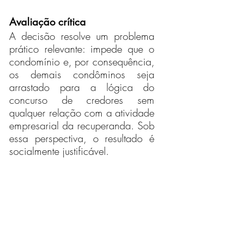
Avaliação crítica
A decisão resolve um problema 
prático relevante: impede que o 
condomínio e, por consequência, 
os demais condôminos seja 
arrastado para a lógica do 
concurso de credores sem 
qualquer relação com a atividade 
empresarial da recuperanda. Sob 
essa perspectiva, o resultado é 
socialmente justificável.
Do ponto de vista dogmático, 
contudo, o acórdão apresenta 
uma tensão que merece registro: 
o fundamento central da maioria 
— aplicação analógica do art. 