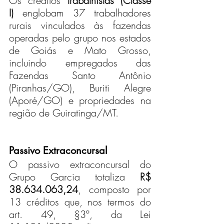
Os créditos 
trabalhistas (Classe 
I)
 englobam 37 trabalhadores 
rurais vinculados às fazendas 
operadas pelo grupo nos estados 
de Goiás e Mato Grosso, 
incluindo empregados das 
Fazendas Santo Antônio 
(Piranhas/GO), Buriti Alegre 
(Aporé/GO) e propriedades na 
região de Guiratinga/MT.
Passivo Extraconcursal
O passivo extraconcursal do 
Grupo Garcia totaliza 
R$ 
38.634.063,24
, composto por 
13 créditos que, nos termos do 
art. 49, §3º, da Lei 