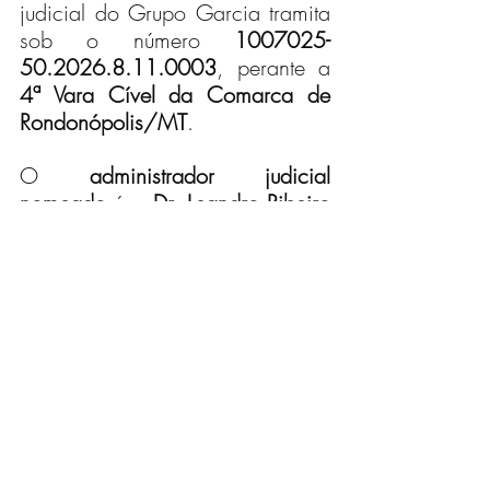
judicial do Grupo Garcia tramita 
sob o número 
1007025-
50.2026.8.11.0003
, perante a 
4ª Vara Cível da Comarca de 
Rondonópolis/MT
.  
O 
administrador judicial 
nomeado
 é o 
Dr. Leandro Ribeiro 
Azevedo
, vinculado à LA 
Administração Judicial Ltda.
Desafios do Processo de 
Recuperação Judicial
A recuperação judicial do Grupo 
Garcia é marcada por 
complexidade elevada. O 
primeiro e mais imediato desafio 