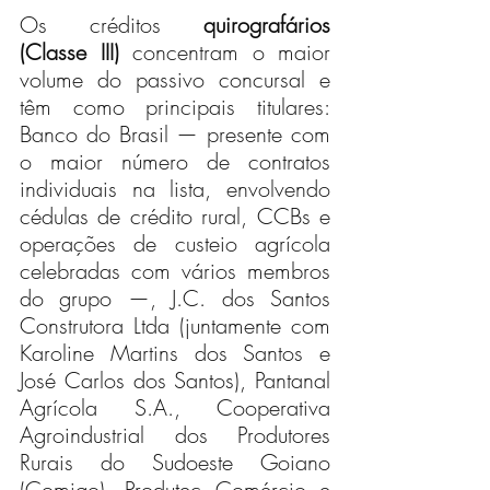
Os créditos 
quirografários 
(Classe III)
 concentram o maior 
volume do passivo concursal e 
têm como principais titulares: 
Banco do Brasil — presente com 
o maior número de contratos 
individuais na lista, envolvendo 
cédulas de crédito rural, CCBs e 
operações de custeio agrícola 
celebradas com vários membros 
do grupo —, J.C. dos Santos 
Construtora Ltda (juntamente com 
Karoline Martins dos Santos e 
José Carlos dos Santos), Pantanal 
Agrícola S.A., Cooperativa 
Agroindustrial dos Produtores 
Rurais do Sudoeste Goiano 
(Comigo), Produtec Comércio e 