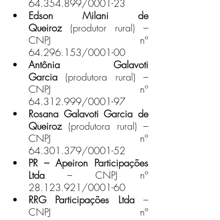
64.354.899/0001-23
Edson Milani de 
Queiroz
 (produtor rural) – 
CNPJ nº 
64.296.153/0001-00
Antônia Galavoti 
Garcia
 (produtora rural) – 
CNPJ nº 
64.312.999/0001-97
Rosana Galavoti Garcia de 
Queiroz
 (produtora rural) – 
CNPJ nº 
64.301.379/0001-52
PR – Apeiron Participações 
Ltda
 – CNPJ nº 
28.123.921/0001-60
RRG Participações Ltda
 – 
CNPJ nº 