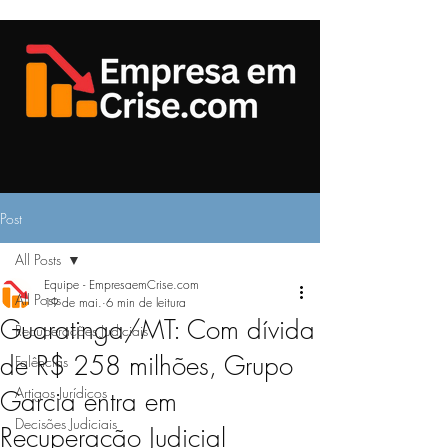
Post
All Posts
Equipe - EmpresaemCrise.com
All Posts
19 de mai.
6 min de leitura
Guaratinga/MT: Com dívida
Recuperações Judiciais
de R$ 258 milhões, Grupo
Falências
Artigos Jurídicos
Garcia entra em
Decisões Judiciais
Recuperação Judicial