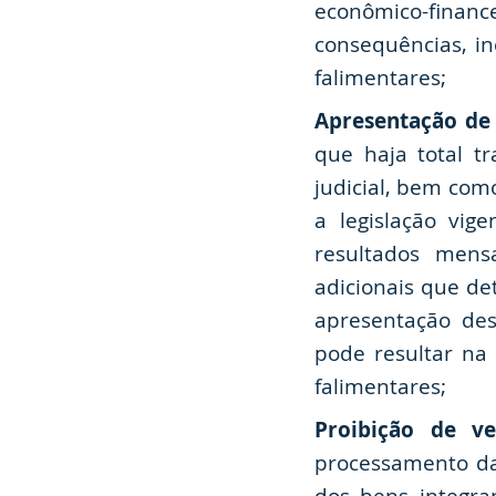
econômico-fina
consequências, in
falimentares;
Apresentação de 
que haja total t
judicial, bem com
a legislação vig
resultados mens
adicionais que d
apresentação des
pode resultar na 
falimentares;
Proibição de v
processamento da 