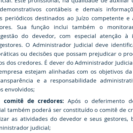
cial. Este profissional, na qualidade de auxiliar 
 demonstrativos contábeis e demais informaçõ
os periódicos destinados ao Juízo competente e
dores. Sua função inclui também o monitor
gestão do devedor, com especial atenção à i
gestores. O Administrador Judicial deve identifi
ráticas ou decisões que possam prejudicar o pr
itos dos credores. É dever do Administrador Judici
empresa estejam alinhadas com os objetivos da 
nsparência e a responsabilidade administrat
os envolvidos;
lo comitê de credores:
Após o deferimento d
ial também poderá ser constituído o comitê de cr
alizar as atividades do devedor e seus gestores
inistrador judicial;