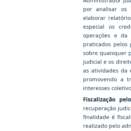
Administrador Judi
por analisar os
elaborar relatóri
especial os cre
operações e da 
praticados pelos 
sobre quaisquer p
judicial e os dire
as atividades da 
promovendo a tra
interesses coletiv
Fiscalização pe
recuperação judic
finalidade é fisc
realizado pelo adm