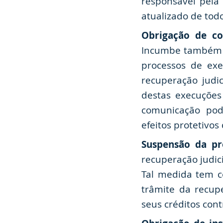
responsável pela
atualizado de tod
Obrigação de co
Incumbe também a
processos de exe
recuperação judi
destas execuções
comunicação pode
efeitos protetivos
Suspensão da pre
recuperação judic
Tal medida tem co
trâmite da recupe
seus créditos cont