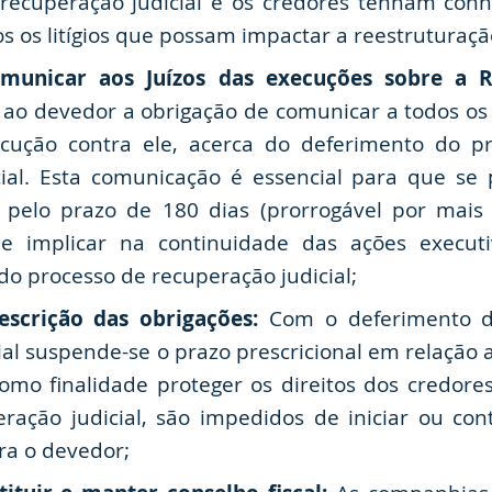
 recuperação judicial e os credores tenham con
os os litígios que possam impactar a reestruturaç
municar aos Juízos das execuções sobre a Re
o devedor a obrigação de comunicar a todos os 
cução contra ele, acerca do deferimento do 
cial. Esta comunicação é essencial para que se
 pelo prazo de 180 dias (prorrogável por mais 
 implicar na continuidade das ações executi
 do processo de recuperação judicial;
scrição das obrigações:
Com o deferimento d
ial suspende-se o prazo prescricional em relação 
mo finalidade proteger os direitos dos credores
ração judicial, são impedidos de iniciar ou co
ra o devedor;