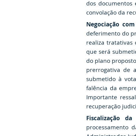
dos documentos ex
convolação da recu
Negociação com
deferimento do pr
realiza tratativa
que será submetid
do plano proposto
prerrogativa de 
submetido à vota
falência da empr
Importante ressa
recuperação judic
Fiscalização da
processamento da