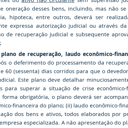
antes do
ativo não circulante
sem supervisão judi
e oneração desses bens, incluindo, mas não se 
ária, hipoteca, entre outros, deverá ser reali
te expressa autorização judicial ou através da
ano de recuperação judicial e subsequente apro
;
plano de recuperação, laudo econômico-finan
s o deferimento do processamento da recuperaçã
 de 60 (sessenta) dias corridos para que o deved
udicial. Este plano deve detalhar minuciosamen
 para superar a situação de crise econômico-f
 forma obrigatória, o plano deverá ser acompan
mico-financeira do plano; (ii) laudo econômico-fi
aliação dos bens e ativos, todos elaborados por p
 empresa especializada. A não apresentação do p