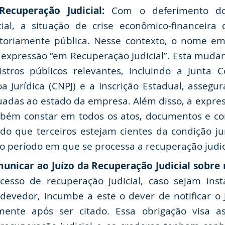
Recuperação Judicial:
Com o deferimento do
cial, a situação de crise econômico-financeira
atoriamente pública. Nesse contexto, o nome em
 expressão “em Recuperação Judicial”. Esta mudan
stros públicos relevantes, incluindo a Junta C
a Jurídica (CNPJ) e a Inscrição Estadual, assegu
uadas ao estado da empresa. Além disso, a expr
mbém constar em todos os atos, documentos e co
do que terceiros estejam cientes da condição jur
 período em que se processa a recuperação judic
unicar ao Juízo da Recuperação Judicial sobre 
cesso de recuperação judicial, caso sejam ins
o devedor, incumbe a este o dever de notificar o
amente após ser citado. Essa obrigação visa a