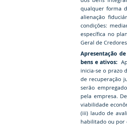
dos bens integr
qualquer forma d
alienação fiduci
condições: median
específica no pl
Geral de Credores
Apresentação de 
bens e ativos:
Apó
inicia-se o prazo
de recuperação j
serão empregados
pela empresa. De
viabilidade econô
(iii) laudo de av
habilitado ou por