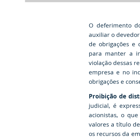
O deferimento do
auxiliar o devedo
de obrigações e 
para manter a in
violação dessas re
empresa e no ind
obrigações e cons
Proibição de dist
judicial, é expre
acionistas, o qu
valores a título 
os recursos da em