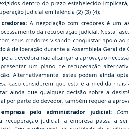
igidos dentro do prazo estabelecido implicará,
peração judicial em falência (2) (3) (4);
 credores:
A negociação com credores é um as
ocessamento da recuperação judicial. Nesta fas
s com seus credores visando conquistar apoio ao
o à deliberação durante a Assembleia Geral de 
 pela devedora não alcançar a aprovação necessár
apresentar um plano de recuperação alternat
ção. Alternativamente, estes podem ainda opta
esa caso considerem que esta é a medida mais 
ltar ainda que qualquer decisão sobre a desist
ial por parte do devedor, também requer a aprova
 empresa pelo administrador judicial:
Com 
 recuperação judicial, a empresa passa a ser