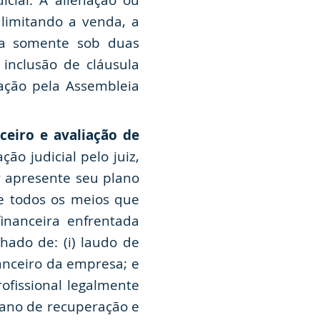
cial. A alienação ou
limitando a venda, a
zada somente sob duas
 inclusão de cláusula
vação pela Assembleia
ceiro e avaliação de
o judicial pelo juiz,
or apresente seu plano
te todos os meios que
inanceira enfrentada
hado de: (i) laudo de
nanceiro da empresa; e
rofissional legalmente
lano de recuperação e