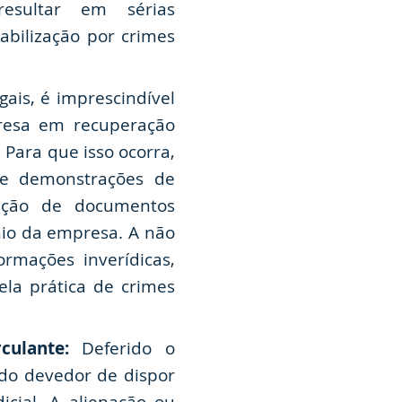
resultar em sérias
abilização por crimes
ais, é imprescindível
presa em recuperação
 Para que isso ocorra,
s e demonstrações de
zação de documentos
nio da empresa. A não
rmações inverídicas,
ela prática de crimes
ulante:
Deferido o
 do devedor de dispor