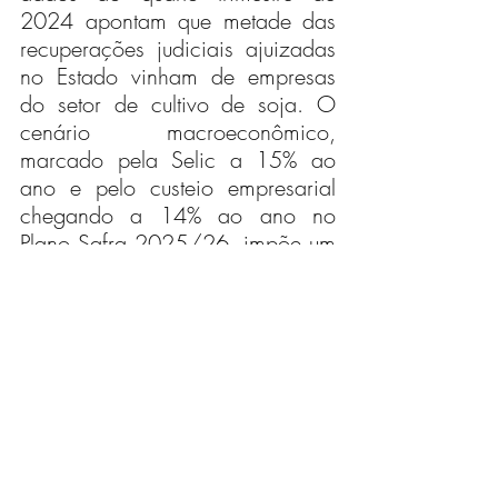
2024 apontam que metade das 
recuperações judiciais ajuizadas 
no Estado vinham de empresas 
do setor de cultivo de soja. O 
cenário macroeconômico, 
marcado pela Selic a 15% ao 
ano e pelo custeio empresarial 
chegando a 14% ao ano no 
Plano Safra 2025/26, impõe um 
custo financeiro insustentável para 
produtores que dependem 
estruturalmente de crédito. Ainda 
que a safra 2025 tenha sido 
recorde nacional — com 328,4 
milhões de toneladas produzidas 
—, as margens dos produtores de 
grãos permanecem comprimidas 
no curto prazo.