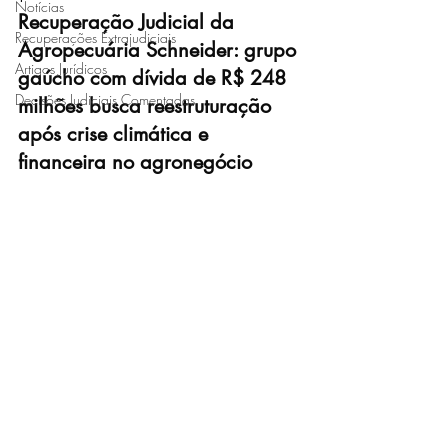
Notícias
Recuperação Judicial da 
Recuperações Extrajudiciais
Agropecuária Schneider: grupo 
Artigos Jurídicos
gaúcho com dívida de R$ 248 
Decisões Judiciais Comentadas
milhões busca reestruturação 
após crise climática e 
financeira no agronegócio