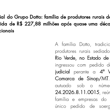
al do Grupo Dotto: família de produtores rurais de
vida de R$ 227,88 milhões após quase uma déca
cionais
A família Dotto, tradici
produtores rurais sedia
Rio Verde, no Estado d
ingressou com pedido 
judicial
 perante a 
4ª V
Comarca de Sinop/MT
autuado sob o núm
24.2026.8.11.0015
, re
família e empresas do
único pedido de soerg