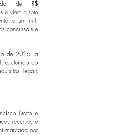
arado de 
R$ 
s e vinte e sete 
enta e um mil, 
os concursais e 
ho de 2026, a 
, excluindo do 
isitos legais 
ncisco Dotto e 
os recursos e 
oi marcada por 