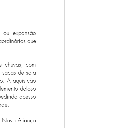
 ou expansão 
ordinários que 
e chuvas, com 
sacas de soja 
o. A aquisição 
emento doloso 
pedindo acesso 
ade.
a Nova Aliança 