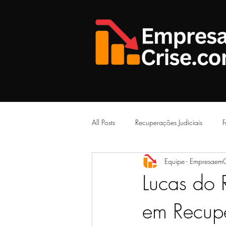
All Posts
Recuperações Judiciais
F
Equipe - Empresaem
Artigos Jurídicos
Decisões Judici
Lucas do 
em Recupe