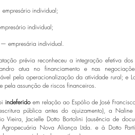
 empresário individual;
mpresário individual;
 — empresária individual.
atação prévia reconheceu a integração efetiva dos 
sandro atua no financiamento e nas negociações 
vel pela operacionalização da atividade rural; e Lo
e pela assunção de riscos financeiros.
i 
indeferido
 em relação ao Espólio de José Francisco 
scritura pública antes do ajuizamento), a Naline F
o Vieira, Jacielle Dotto Bortolini (ausência de docu
à Agropecuária Nova Aliança Ltda. e à Dotto Partic