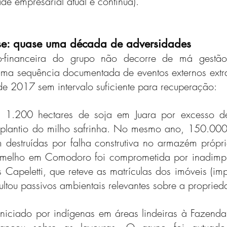
ade empresarial atual e contínua).
ise: quase uma década de adversidades
o-financeira do grupo não decorre de má gestão
uma sequência documentada de eventos externos extra
e 2017 sem intervalo suficiente para recuperação:
 1.200 hectares de soja em Juara por excesso d
 plantio do milho safrinha. No mesmo ano, 150.000 
destruídas por falha construtiva no armazém própri
rmelho em Comodoro foi comprometida por inadimpl
Capeletti, que reteve as matrículas dos imóveis (im
cultou passivos ambientais relevantes sobre a propried
iniciado por indígenas em áreas lindeiras à Fazend