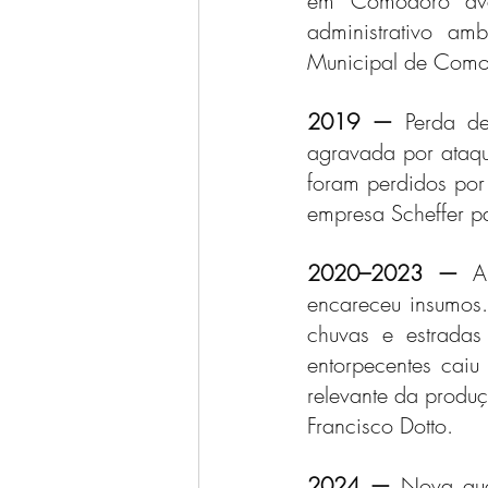
em Comodoro ava
administrativo am
Municipal de Como
2019 — 
Perda de
agravada por ataqu
foram perdidos por 
empresa Scheffer p
2020–2023 — 
A
encareceu insumos
chuvas e estradas
entorpecentes caiu
relevante da produç
Francisco Dotto.
2024 — 
Nova que