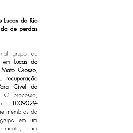
 Lucas do Rio 
da de perdas 
onal grupo de 
do em 
Lucas do 
e Mato Grosso
, 
de 
recuperação 
ara Cível da 
. O processo, 
ero 
1009029-
úne membros da 
 grupo em um 
uimento, com 