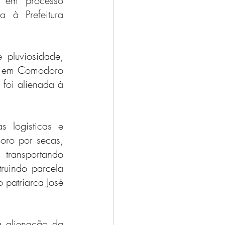
 em processo 
 à Prefeitura 
pluviosidade, 
z em Comodoro 
foi alienada à 
 logísticas e 
ro por secas, 
transportando 
ruindo parcela 
patriarca José 
 alienação da 