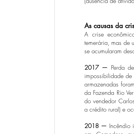
(ausência de ativid
As causas da cr
A crise econômic
temerária, mas de 
se acumularam desd
2017 — 
Perda de
impossibilidade de
armazenadas foram 
da Fazenda Rio Ve
do vendedor Carlos 
a crédito rural) e o
2018 — 
Incêndio 