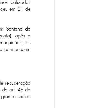
nos realizados 
leceu em 21 de 
em 
Santana do 
uaia), após a 
aquinário, os 
va permanecem 
e recuperação 
 do art. 48 da 
egram o núcleo 