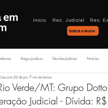
Início
Rec. Judicial
Rec. Ex
Sobre o Autor
alências
Artigos Jurídicos
Decisões Judiciais
Notícias
Crise.com
26 de jun.
7 min de leitura
ais Comentadas
Rio Verde/MT: Grupo Dotto
ração Judicial - Dívida: R