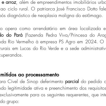
a e arroz
, além de empreendimentos imobiliários urba
ao ciclo rural. O patriarca José Francisco Dotto fa
ós diagnóstico de neoplasia maligna do estômago.
po opera como arrendatário em área localizada 
do do Pará
 (Fazenda Pedra Viva/Princesa do Arag
nda Rio Vermelho à empresa PS Agro em 2024. O m
rurais em Lucas do Rio Verde e a sede administrati
ecuperandos.
mitidos ao processamento
ra Cível de Sinop deferimento 
parcial
 do pedido d
ndo legitimidade ativa e preenchimento dos requisitos
clusivamente para os seguintes requerentes, que int
 do grupo: