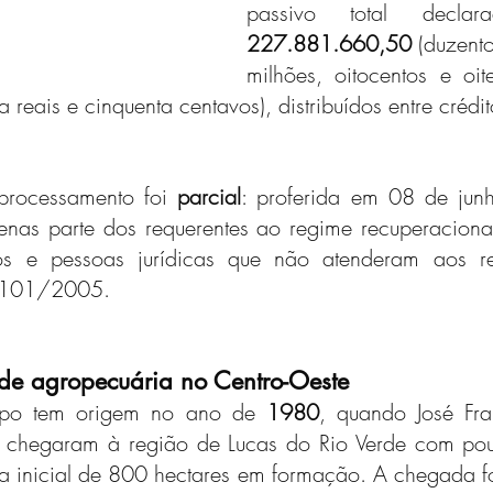
passivo total decl
227.881.660,50
 (duzento
milhões, oitocentos e oit
a reais e cinquenta centavos), distribuídos entre crédit
processamento foi 
parcial
: proferida em 08 de jun
enas parte dos requerentes ao regime recuperacional
s e pessoas jurídicas que não atenderam aos requ
1.101/2005.
de agropecuária no Centro-Oeste
rupo tem origem no ano de 
1980
, quando José Fra
o chegaram à região de Lucas do Rio Verde com pouc
a inicial de 800 hectares em formação. A chegada f