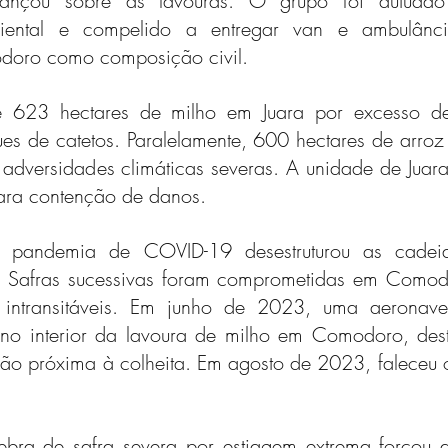
nçou sobre as lavouras. O grupo foi autuado
biental e compelido a entregar van e ambulância
doro como composição civil.
 623 hectares de milho em Juara por excesso de 
es de catetos. Paralelamente, 600 hectares de arro
adversidades climáticas severas. A unidade de Juara 
ara contenção de danos.
 pandemia de COVID-19 desestruturou as cadeias
. Safras sucessivas foram comprometidas em Comodo
 intransitáveis. Em junho de 2023, uma aeronave 
 no interior da lavoura de milho em Comodoro, dest
ão próxima à colheita. Em agosto de 2023, faleceu o 
bra de safra severa por estiagem extrema forçou a