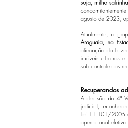
soja, milho safrinh
concomitantemente 
agosto de 2023, ap
Atualmente, o gru
Araguaia, no Esta
alienação da Faze
imóveis urbanos e 
sob controle dos r
Recuperandos ad
A decisão da 4ª Va
judicial, reconhece
Lei 11.101/2005 ex
operacional efetivo