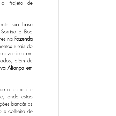
o Projeto de 
.
ente sua base 
Sorriso e Boa 
res na 
Fazenda 
ntos rurais do 
e nova área em 
ados, além de 
va Aliança em 
se o domicílio 
e, onde estão 
ções bancárias 
e comerciais. A atividade agropecuária desenvolvida abrange o plantio e colheita de 