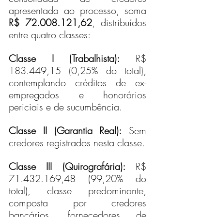
apresentada ao processo, soma 
R$ 72.008.121,62
, distribuídos 
entre quatro classes:
Classe I (Trabalhista):
 R$ 
183.449,15 (0,25% do total), 
contemplando créditos de ex-
empregados e honorários 
periciais e de sucumbência.
Classe II (Garantia Real):
 Sem 
credores registrados nesta classe.
Classe III (Quirografária):
 R$ 
71.432.169,48 (99,20% do 
total), classe predominante, 
composta por credores 
bancários, fornecedores de 