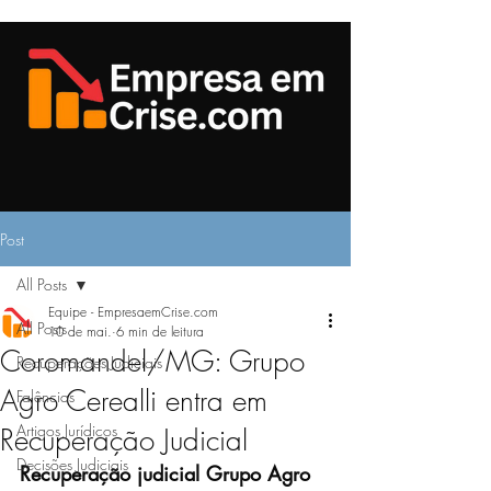
Post
All Posts
Equipe - EmpresaemCrise.com
All Posts
10 de mai.
6 min de leitura
Coromandel/MG: Grupo
Recuperações Judiciais
Agro Cerealli entra em
Falências
Artigos Jurídicos
Recuperação Judicial
Decisões Judiciais
Recuperação judicial Grupo Agro 