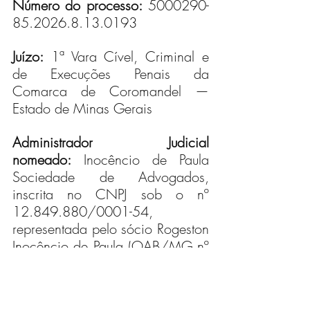
Número do processo:
 5000290-
85.2026.8.13.0193
Juízo:
 1ª Vara Cível, Criminal e 
de Execuções Penais da 
Comarca de Coromandel — 
Estado de Minas Gerais
Administrador Judicial 
nomeado:
 Inocêncio de Paula 
Sociedade de Advogados, 
inscrita no CNPJ sob o nº 
12.849.880/0001-54, 
representada pelo sócio Rogeston 
Inocêncio de Paula (OAB/MG nº 
102.648)