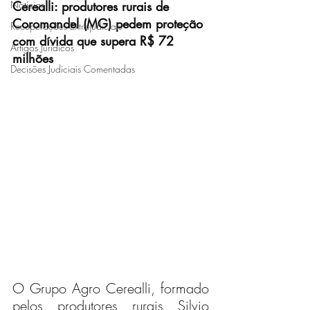
Notícias
Cerealli: produtores rurais de 
Coromandel (MG) pedem proteção 
Recuperações Extrajudiciais
com dívida que supera R$ 72 
Artigos Jurídicos
milhões
Decisões Judiciais Comentadas
O Grupo Agro Cerealli, formado 
pelos produtores rurais Silvio 